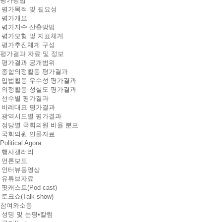
평가방법
평가목적 및 필요성
평가개요
평가지수 산출방법
평가모형 및 지표체계
평가추진체계 구성
평가결과 자료 및 정보
평가결과 공개범위
종합의정활동 평가결과
입법활동 우수성 평가결과
의정활동 성실도 평가결과
선수별 평가결과
비례대표 평가결과
광역시도별 평가결과
정당별 국회의원 비율 분포
국회의원 인물자료
Political Agora
행사갤러리
언론보도
인터뷰동영상
유튜브자료
팟캐스트(Pod cast)
토크쇼(Talk show)
참여와소통
성명 및 논평•칼럼