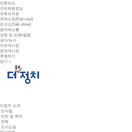
언론보도
인터뷰동영상
유튜브자료
팟캐스트(Pod cast)
토크쇼(Talk show)
참여와소통
성명 및 논평•칼럼
공지/뉴스
자유게시판
문의게시판
후원하기
닫기 ×
더정치 소개
인사말
비전 및 목적
연혁
오시는길