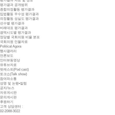
평가결과 자료 및 정보
평가결과 공개범위
종합의정활동 평가결과
입법활동 우수성 평가결과
의정활동 성실도 평가결과
선수별 평가결과
비례대표 평가결과
광역시도별 평가결과
정당별 국회의원 비율 분포
국회의원 인물자료
Political Agora
행사갤러리
언론보도
인터뷰동영상
유튜브자료
팟캐스트(Pod cast)
토크쇼(Talk show)
참여와소통
성명 및 논평•칼럼
공지/뉴스
자유게시판
문의게시판
후원하기
고객 상담센터 :
02-2088-3022