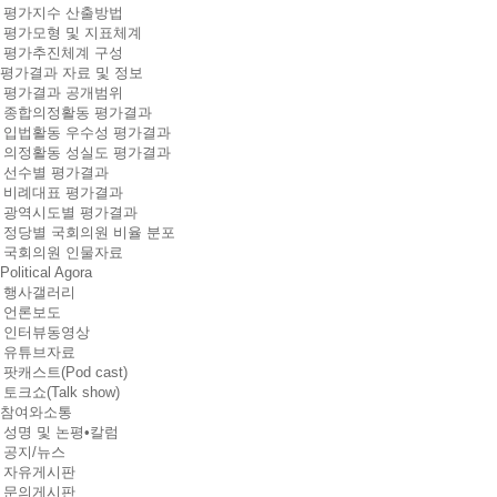
평가지수 산출방법
평가모형 및 지표체계
평가추진체계 구성
평가결과 자료 및 정보
평가결과 공개범위
종합의정활동 평가결과
입법활동 우수성 평가결과
의정활동 성실도 평가결과
선수별 평가결과
비례대표 평가결과
광역시도별 평가결과
정당별 국회의원 비율 분포
국회의원 인물자료
Political Agora
행사갤러리
언론보도
인터뷰동영상
유튜브자료
팟캐스트(Pod cast)
토크쇼(Talk show)
참여와소통
성명 및 논평•칼럼
공지/뉴스
자유게시판
문의게시판