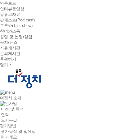
언론보도
인터뷰동영상
유튜브자료
팟캐스트(Pod cast)
토크쇼(Talk show)
참여와소통
성명 및 논평•칼럼
공지/뉴스
자유게시판
문의게시판
후원하기
닫기 ×
더정치 소개
인사말
비전 및 목적
연혁
오시는길
평가방법
평가목적 및 필요성
평가개요