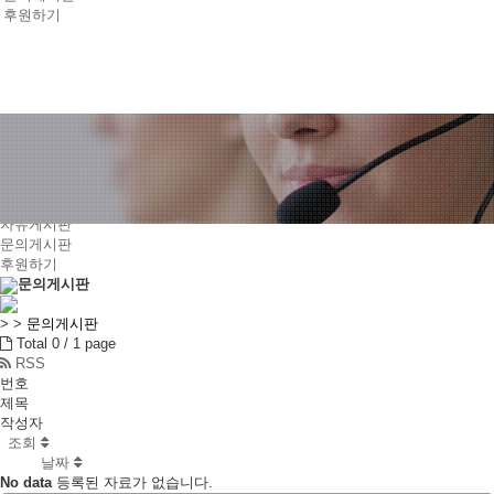
후원하기
참여와소통
성명 및 논평•칼럼
공지/뉴스
자유게시판
문의게시판
후원하기
문의게시판
>
>
문의게시판
Total 0 /
1 page
RSS
번호
제목
작성자
조회
날짜
No data
등록된 자료가 없습니다.