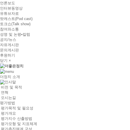
언론보도
인터뷰동영상
유튜브자료
팟캐스트(Pod cast)
토크쇼(Talk show)
참여와소통
성명 및 논평•칼럼
공지/뉴스
자유게시판
문의게시판
후원하기
닫기 ×
더정치 소개
인사말
비전 및 목적
연혁
오시는길
평가방법
평가목적 및 필요성
평가개요
평가지수 산출방법
평가모형 및 지표체계
평가추진체계 구성