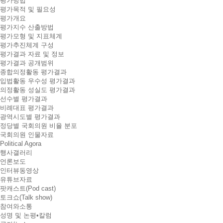
평가방법
평가목적 및 필요성
평가개요
평가지수 산출방법
평가모형 및 지표체계
평가추진체계 구성
평가결과 자료 및 정보
평가결과 공개범위
종합의정활동 평가결과
입법활동 우수성 평가결과
의정활동 성실도 평가결과
선수별 평가결과
비례대표 평가결과
광역시도별 평가결과
정당별 국회의원 비율 분포
국회의원 인물자료
Political Agora
행사갤러리
언론보도
인터뷰동영상
유튜브자료
팟캐스트(Pod cast)
토크쇼(Talk show)
참여와소통
성명 및 논평•칼럼